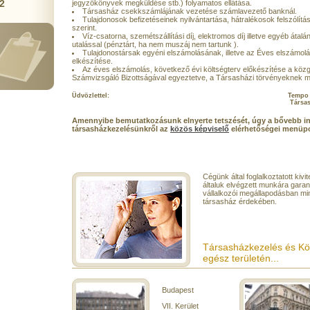
2
jegyzőkönyvek megküldése stb.) folyamatos ellátása.
Társasház csekkszámlájának vezetése számlavezető banknál.
Tulajdonosok befizetéseinek nyilvántartása, hátralékosok felszólít
szerint.
Víz-csatorna, szemétszállítási díj, elektromos díj illetve egyéb átal
utalással (pénztárt, ha nem muszáj nem tartunk ).
Tulajdonostársak egyéni elszámolásának, illetve az Éves elszámolá
elkészítése.
Az éves elszámolás, következő évi költségterv előkészítése a köz
Számvizsgáló Bizottságával egyeztetve, a Társasházi törvényeknek m
Üdvözlettel: Tempo Csé
Társasházkeze
Amennyibe bemutatkozásunk elnyerte tetszését, úgy a bővebb i
társasházkezelésünkről az
közös képviselő
elérhetőségei menüpon
Cégünk által foglalkoztatott kiv
általuk elvégzett munkára garan
vállalkozói megállapodásban min
társasház érdekében.
Társasházkezelés és Kö
egész területén...
Budapest
VII. Kerület