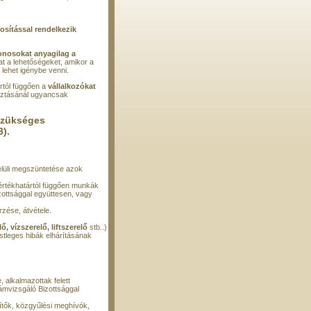
osítással rendelkezik
donosokat anyagilag a
at a lehetőségeket, amikor a
lehet igénybe venni.
rtól függően a
vállalkozókat
sztásánál ugyancsak
szükséges
).
lüli megszüntetése azok
 értékhatártól függően munkák
ottsággal együttesen, vagy
rzése, átvétele.
ő, vízszerelő, liftszerelő
stb..)
estleges hibák elhárításának
, alkalmazottak felett
ámvizsgáló Bizottsággal
sítők, közgyűlési meghívók,