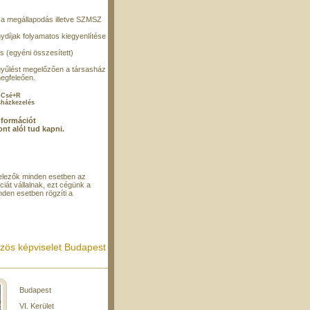
ása megállapodás illetve SZMSZ
ánydíjak folyamatos kiegyenlítése
s (egyéni összesített)
gyűlést megelőzően a társasház
egfeleően.
+R
lés
nformációt
t alól tud kapni.
itelezők minden esetben az
ciát vállalnak, ezt cégünk a
den esetben rögzíti a
zös képviselet Budapest
Budapest
VI. Kerület